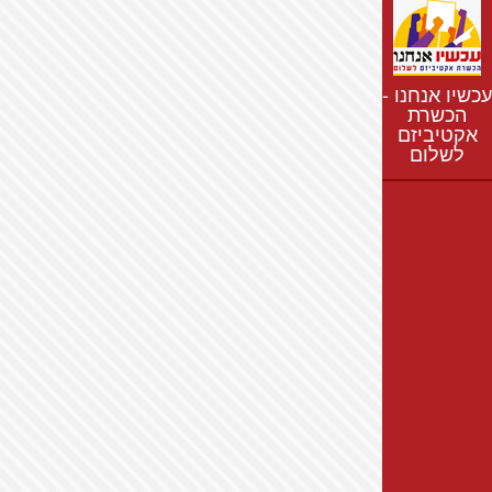
נתונים
חדשות
נושאים
עכשיו אנחנו -
רשימת התנחלויות
הכשרת
אקטיביזם
מפת התנחלויות
לשלום