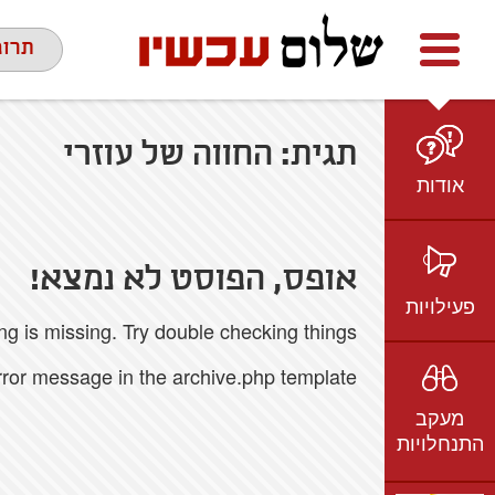
Facebook
youtube
twitter
תרומ
תגית:
החווה של עוזרי
אודות
מי אנחנו
הצוות
אופס, הפוסט לא נמצא!
חזון ועמדות
פעילויות
 is missing. Try double checking things.
ציר זמן
בשטח
אמיל גרינצווייג
error message in the archive.php template.
ברשת
שקיפות
מעקב
בתקשורת
התנחלויות
וידאו