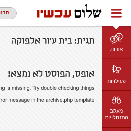
Facebook
youtube
twitter
תרומ
תגית:
בית ע'ור אלפוקה
אודות
מי אנחנו
הצוות
אופס, הפוסט לא נמצא!
חזון ועמדות
פעילויות
 is missing. Try double checking things.
ציר זמן
בשטח
אמיל גרינצווייג
error message in the archive.php template.
ברשת
שקיפות
מעקב
בתקשורת
התנחלויות
וידאו