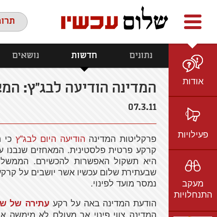
Facebook
youtube
twitter
תרומ
נתונים
חדשות
נושאים
אודות
המדינה הודיעה לבג"ץ: המא
מי אנחנו
07.3.11
הצוות
חזון ועמדות
פעילויות
פרקליטות המדינה
הודיעה היום לבג"ץ
כי ה
ציר זמן
קרקע פרטית פלסטינית. המאחזים שנבנו על
בשטח
היא תשקול האפשרות להכשירם. הממשלה
אמיל גרינצווייג
שבעתירת שלום עכשיו אשר יושבים על קרקע
ברשת
שקיפות
מעקב
נמסר מועד לפינוי.
בתקשורת
התנחלויות
וידאו
הודעת המדינה באה על רקע
עתירה של שלום 
המדינה צווי פינוי אך מעולם לא מימשה א