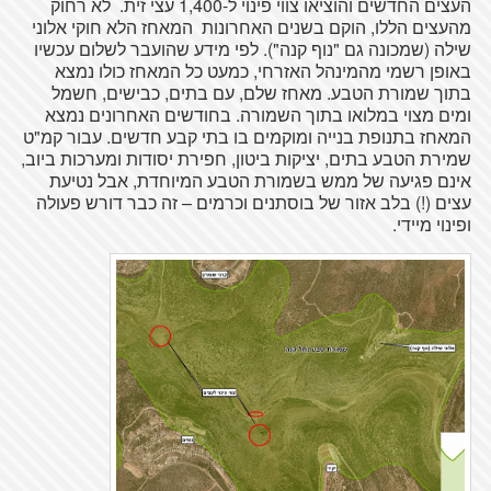
העצים החדשים והוציאו צווי פינוי ל-1,400 עצי זית. לא רחוק
מהעצים הללו, הוקם בשנים האחרונות המאחז הלא חוקי אלוני
שילה (שמכונה גם "נוף קנה"). לפי מידע שהועבר לשלום עכשיו
באופן רשמי מהמינהל האזרחי, כמעט כל המאחז כולו נמצא
בתוך שמורת הטבע. מאחז שלם, עם בתים, כבישים, חשמל
ומים מצוי במלואו בתוך השמורה. בחודשים האחרונים נמצא
המאחז בתנופת בנייה ומוקמים בו בתי קבע חדשים. עבור קמ"ט
שמירת הטבע בתים, יציקות ביטון, חפירת יסודות ומערכות ביוב,
אינם פגיעה של ממש בשמורת הטבע המיוחדת, אבל נטיעת
עצים (!) בלב אזור של בוסתנים וכרמים – זה כבר דורש פעולה
ופינוי מיידי.