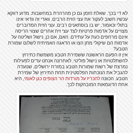
לא די בכך. שאלת הזמן גם כן מהרהרת במחשבות. מדוע דווקא
עכשיו חשוב לעקור את עצי הזית הרבים. וואדי זה וודאי אינו
בתולי וכאמור, יש בו בוסתאנים רבים. עצי הזית המדוברים
מצויים על אדמות פרטיות לצד עצי זית אחרים שצווי הריסה
אינם מרחפים כעת על עתידם. האם, אם כן, נישול ושליטה על
אדמות הם שיקולי מתן הצו או הדאגה האמיתית לשלום שמורת
הטבע?
אין זו הפעם הראשונה ששמירת הטבע משמשת כתירוץ
להשתלטויות או נישול פוליטי. לאחרונה אנחנו עדים לפעילות
נמרצת של רשות שמורות הטבע במזרח ירושלים, שנועדה
להגביל את הנוכחות הפלסטינית תחת התירוץ של שמירת
הטבע. הכוונה
להכריז על מורדות הר הצופים כגן לאומי
, היא
אחת הדוגמאות המובהקות לכך.