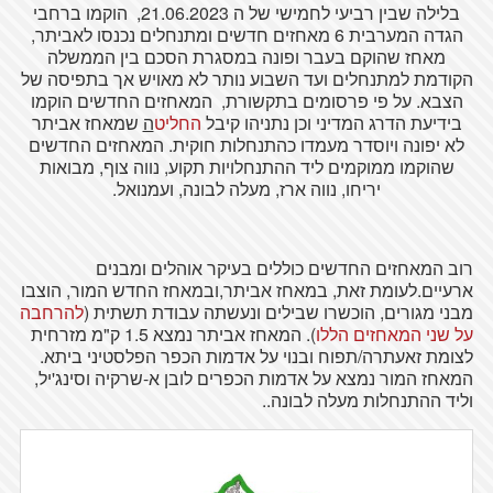
בלילה שבין רביעי לחמישי של ה 21.06.2023, הוקמו ברחבי
הגדה המערבית 6 מאחזים חדשים ומתנחלים נכנסו לאביתר,
מאחז שהוקם בעבר ופונה במסגרת הסכם בין הממשלה
הקודמת למתנחלים ועד השבוע נותר לא מאויש אך בתפיסה של
הצבא. על פי פרסומים בתקשורת, המאחזים החדשים הוקמו
בידיעת הדרג המדיני וכן נתניהו קיבל
החליט
ה
שמאחז אביתר
לא יפונה ויוסדר מעמדו כהתנחלות חוקית. המאחזים החדשים
שהוקמו ממוקמים ליד ההתנחלויות תקוע, נווה צוף, מבואות
יריחו, נווה ארז, מעלה לבונה, ועמנואל.
רוב המאחזים החדשים כוללים בעיקר אוהלים ומבנים
ארעיים.לעומת זאת, במאחז אביתר,ובמאחז החדש המור, הוצבו
מבני מגורים, הוכשרו שבילים ונעשתה עבודת תשתית (
להרחבה
על
שני
המאחזים
הללו
). המאחז אביתר נמצא 1.5 ק"מ מזרחית
לצומת זאעתרה/תפוח ובנוי על אדמות הכפר הפלסטיני ביתא.
המאחז המור נמצא על אדמות הכפרים לובן א-שרקיה וסינג'יל,
וליד ההתנחלות מעלה לבונה..