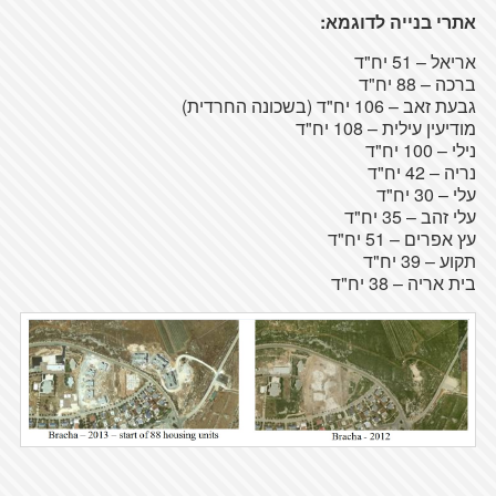
אתרי
בנייה
לדוגמא
:
אריאל
– 51
יח
"ד
ברכה
– 88
יח
"ד
גבעת
זאב – 106
יח
"ד (
בשכונה
החרדית
)
מודיעין
עילית
– 108
יח
"ד
נילי
– 100
יח
"ד
נריה
– 42
יח
"ד
עלי – 30
יח
"ד
עלי זהב – 35
יח
"ד
עץ
אפרים –
51
יח
"ד
תקוע
– 39
יח
"ד
בית
אריה –
38
יח
"ד