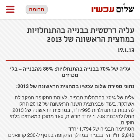
תרומה
עליה דרסטית בבנייה בהתנחלויות
במחצית הראשונה של 2013
17.1.13
עליה
של
70%
בבנייה
בהתנחלויות
; 86%
מהבנייה
– בלי
מכרזים
נתוני
ספירת
שלום
עכשיו
במחצית
הראשונה
של
2013:
עליה
של
70%
בהתחלות
הבנייה
,
לעומת
התקופה
המקבילה
אשתקד
.
בעוד
שבמחצית
השנה
הראשונה
של
2012
החלו
להיבנות
בהתנחלויות
995
יח
"ד,
במחצית
הראשונה
של
2013
החלו
להיבנות
1,708
יח
"ד
חדשות
, 180
מתוכן
במאחזים
בלתי
חוקיים
.
הסתיימה
הבנייה
של
1,794
יח
"ד
2,840
יח
"ד היו
בבנייה
במהלך
התקופה
בנוסף
ל-230
קרוואנים