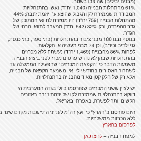
(
מבנים
יבילים
)
שהוצבו
בשטח
.
61%
מהתחלות
הבנייה
(1,040
יח
"ד)
נעשו
בהתנחלויות
המבודדות
שממזרח
לקו
הגבול
שהוצע
ע"י
יוזמת
ז'נבה
; 44%
מהתחלות
הבנייה
(759
יח
"ד) היו
ממזרח
לתוואי
המתוכנן
של
גדר
ההפרדה
, ורק 32% (542
יח
"ד)
ממערב
לתוואי
הבנוי
של
הגדר
.
בנוסף
נבנו
180
מבני
ציבור
בהתנחלויות
(בתי ספר, בתי
כנסת
,
גני
ילדים
וכיו
"ב), וכן 74
מבני
תעשיה
או
חקלאות
.
לפחות
86%
מהבנייה
(1,469
יח
"ד)
נעשתה
ללא
מכרזים
בהתנחלויות
שבהן
לא
נדרש
פרסום
מכרז
לפני
ביצוע
הבנייה
.
משמעות
הדבר
כי
"
הקפאת
המכרזים
"
שהפעילה
הממשלה
עד
לשחרור
האסירים
בחודש
יולי
, אין
משמעה
הקפאה
של
הבנייה
,
אלא
רק
של
חלק קטן
מאוד
מהבנייה
בהתנחלויות
.
י
ש
לציין
ששני
המכרזים
שפורסמו
ביולי
בגדה
המערבית
היו
דווקא
בהתנחלויות
שממזרח
לקו
של
יוזמת
ז'נבה
באזורים
הקשים
יותר
לפשרה
,
באפרת
ובאריאל
.
היום
פורסם
ב"
הארץ
"
כי
יועץ
רה
"מ
לענייני
התיישבות
מקדם
שינוי
ב
ללא
הכרזות
ממשלתיות
.
לפרסום
בהארץ
למפת
הבנייה
–
לחצו
כאן