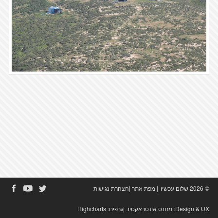
© 2026 שלום עכשיו
|
מפת אתר
|
הצהרת נגישות
Design & UX:
מתנס אינטראקטיב
|גרפים:
Highcharts