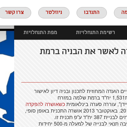
ה
התנדבו
ניוזלטר
צרו קשר
רשימת התנחלויות
מפת התנחלויות
יה לאשר את הבניה ברמת
ים
הועדה
המחוזית
לתכנון
ובניה
דיון
לאישור
1,531
יח
"ד
ברמת
שלמה
במזרח
ידן
",
עוררה
סערה
בינלאומית
כשאושרה
להפקדה
באוקטובר
2013
אושרה
התכנית
באופן
סופי
,
זים
לבניית
387
יח
"ד ע"פ
תכנית
זו
.
בה
תנאי
לבנייה
של
למעלה
מ-500
יחידות