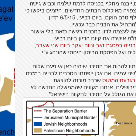
,
ייבנה
מחלף
בכניסה
לרמת
שלמה
וכביש
גישה
פויה
מאיכלוס
הבתים
החדשים
.
היזמים
ביקשו
כי
ף
טרם
הוקם
.
ביום
רביעי
, 6/5/15
תדון
התחיל
את
הבניה
כבר
עכשיו
.
ה
לעצמה
לדון
בתכנית
רגישה
כזאת
בלי
אישור
ה
"מ
אישרה
את
קיום
הדיון
ביום
רביעי
.
נייה בפסגת זאב ונווה יעקב ביום שני שעבר
,
לים
ועל
הפסקת
הריסון-היחסי
שהונהג
ע"י
תיו
להרוס
את
הסיכוי
שיהיה
כאן
אי
פעם
שלום
שני
עמים
.
אם
אכן
ייפתחו
הסכרים
לבנייה
במזרח
בגבעת המטוס
שכבר
מוכנה
להוצאת
ירושלים
.
אנחנו
מקווים
שהממשלה
החדשה
לא
את
הגולל
על
הסיכוי
לתקווה
בישראל
".