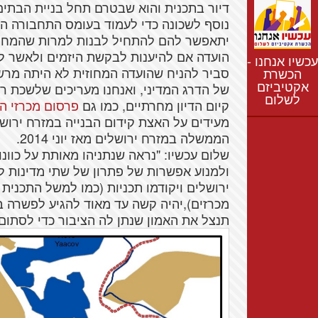
נתונים
דיור
ב
תכנית
והוא
שבטרם
תחל
בניית
הבתים
נוסף
לשכונה
כדי
לעמוד
בעומס
התחבורה
הצ
חדשות
יתאפשר
להם
להתחיל
לבנות
למרות
שהמחל
נושאים
הועדה
אם
להיענות
לבקשת
היזמים
ולאשר
ל
עכשיו אנחנו -
רשימת התנחלויות
סביר
להניח
שהועדה
המחוזית
לא
היתה
מרש
הכשרת
אקטיביזם
מפת התנחלויות
של
הדרג
המדיני
,
ואנחנו
מעריכים
שלשכת
ר
לשלום
קיום
הדיון
מחרתיים
, כמו
גם
פרסום מכרזי הב
מעידים
על
האצת
קידום
הבנייה
במזרח
ירוש
הממשלה
במזרח
ירושלים
מאז
יוני
2014.
שלום
עכשיו
: "
נראה
שנתניהו
מאותת
על
כוונו
ולמנוע
אפשרות
של
פתרון
של
שתי
מדינות
ל
ירושלים
ויקודמו
תכניות
(כמו
למשל
התכנית
מכרזים
),
יהיה
קשה
עד
מאוד
להגיע
לפשרה
ב
תנצל
את
האמון
שנתן
לה
הציבור
כדי
לסתום