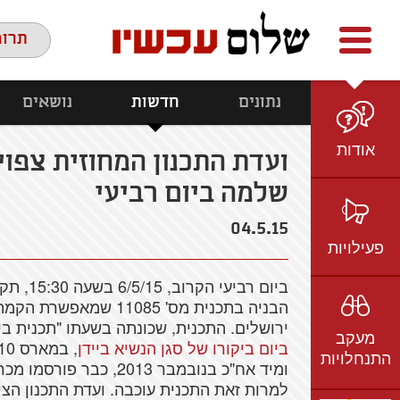
Facebook
youtube
twitter
תרומ
נתונים
חדשות
נושאים
אודות
ועדת התכנון המחוזית צפו
שלמה ביום רביעי
מי אנחנו
הצוות
04.5.15
חזון ועמדות
פעילויות
ציר זמן
ביום
רביעי
הקרוב
, 6/5/15
בשעה
15:30,
תקי
בשטח
אמיל גרינצווייג
הבניה
ב
תכנית
מס
' 11085
שמאפשרת
הקמת
ברשת
שקיפות
ירושלים
.
התכנית
,
שכונתה
בשעתו
"
תכנית
בי
מעקב
בתקשורת
ביום
ביקורו
של
סגן
הנשיא
ביידן
,
במארס
2010.
התנחלויות
ומיד
אח
"כ
בנובמבר
2013, כבר
פורסמו
מכר
וידאו
למרות
זאת
התכנית
עוכבה
.
ועדת
התכנון
הצי