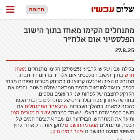
תרומה
מתנחלים הקימו מאחז בתוך הישוב
הפלסטיני אום אלח'יר
27.8.25
בלילה שבין שלישי לרביעי (27/8/25) הקימו מתנחלים
מאחז
חדש
בתוך הישוב הפלסטיני אום אלח'יר בדרום הר חברון.
מתנחלים הציבו ארבעה קרוואנים במרחק מטרים ספורים מבתי
הכפר, בניגוד להוראות תכנית המתאר שחלה בשטח, והכינו את
הקרקע להצבה של לפחות שני קרוואנים נוספים.
בחודש האחרון עבדו בולדוזרים של מתנחלים בין בתי הכפר
כהכנה למאחז. במהלך העבודות,
הרג אחד המתנחלים
את
תושב הכפר עודה הדאלין, שעמד במרחק
עשרות מטרים ממנו
ותיעד את המתרחש. הבולדוזר גם שבר את צינור המים של
הכפר, ומתנחלים
מנעו מהתושבים
לתקן אותו. רק אחרי לחץ
משפטי מטעם התושבים
צינור המים תוקן
.