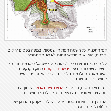
לפי התכנית, כל השטח הפתוח (שמסומן במפה בפסים ירוקים
ולבנים) הוא שטח חקלאי פתוח. לא שטח למגורים.
על גבי ה-7 דונמים הללו (שהוכרזו ע"י ישראל כ"אדמת מדינה"
בשיטה שמבוססת על
פרשנות דרקונית
לחוק הקרקעות
העותמאני), החלו מתנחלים בחודשים האחרונים להציק
לתושבים יותר ויותר.
בפברואר השנה, הם קיימו
ארוע נטיעות גדול
בשיתוף עם
המועצה האזורית ונטעו עצים בצמוד לבתי התושבים.
אחר כך הם הניחו בשטח מכולה ושולחן פיקניק במרחק של
כ-40 מ' מבתי הכפר.