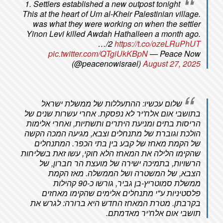
1. Settlers established a new outpost tonight
This
at the heart of Um al-Kheir Palestinian village.
was what they were working on when the settler
Yinon Levi killed Awdah Hathalleen a month ago.
…/2
https://t.co/ozeLRuPhUT
pic.twitter.com/QTgiUkKBpN
— Peace Now
(@peacenowisrael)
August 27, 2025
שלום עכשיו: ההתעללות של ממשלת ישראל
בתושבי אום אלח'יר לא נפסקת. אחרי עשרות שנים של
הריסות בתים ומניעת היתרים ותשתיות, ואחרי אלימות
הולכת וגוברת של מתנחלים וצבא, מגיעה המכה הקשה
של הקמת מאחז של קבע בין בתי הכפר. המתנחלים
שהקימו הלילה את המאחז הלא חוקי, עשו זאת בשליחות
הרשויות, בתמיכה ישירה של מועצת הר חברון, של
הצבא, של המשטרה ושל הממשלה. מאז הקמת
ממשלת סמוטריץ-בן גביר, גורשו כ-90 קהילות
פלסטיניות ע"י מתנחלים אלימים שהקימו מאחזים
בקרבתן. מטרת המאחז החדש היא ברורה: לגרש את
תושבי אום אלח'יר מאדמתם.