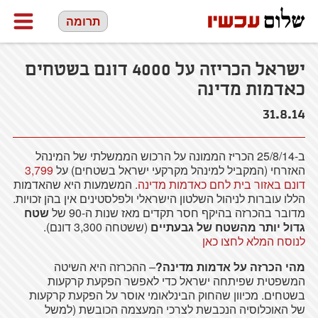
תרומה
ישראל הכריזה על 4000 דונם בשטחים
כאדמות מדינה
31.8.14
ב-25/8/14
הכריז
הממונה
על
הרכוש
הממשלתי
של
המינהל
האזרחי
(
המקביל
למינהל
מקרקעי
ישראל
בשטחים
)
על
3,799
דונם באזור בית לחם כאדמות מדינה
.
המשמעות
היא
שהאדמות
הללו
עוברות
לניהול
השלטון
הישראלי
ולפלסטינים
אין בהן
זכויות
.
מדובר
בהכרזה
בהיקף
חסר
תקדים
מאז
שנות
ה-90
של
שטח
גדול
יותר
מהשטח
של
גבעתיים
(
ששטחה
3,300
דונם
).
לנוסח המלא לחצו כאן
מהי
הכרזה
על
אדמות
מדינה
?
–
ההכרזה
היא
השיטה
המשפטית
שפיתחה
ישראל
כדי
לאפשר
הפקעת
קרקעות
בשטחים
.
מכיוון
שהחוק
הבינלאומי
אוסר
על
הפקעת
קרקעות
של
האוכלוסיה
הנכבשת
לצרכי
המעצמה
הכובשת
(
למשל