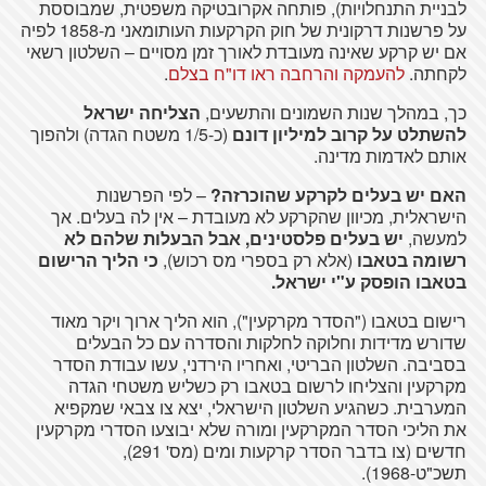
לבניית
התנחלויות
),
פותחה
אקרובטיקה
משפטית
,
שמבוססת
על
פרשנות
דרקונית
של
חוק
הקרקעות
העותומאני
מ-1858
לפיה
אם
יש
קרקע
שאינה
מעובדת
לאורך
זמן
מסויים
–
השלטון
רשאי
לקחתה
.
להעמקה
והרחבה
ראו
דו
"ח
בצלם
.
כך
,
במהלך
שנות
השמונים
והתשעים
,
הצליחה
ישראל
להשתלט
על
קרוב
למיליון
דונם
(כ-1/5
משטח
הגדה
)
ולהפוך
אותם
לאדמות
מדינה
.
האם
יש
בעלים
לקרקע
שהוכרזה
?
– לפי
הפרשנות
הישראלית
,
מכיוון
שהקרקע
לא
מעובדת
– אין
לה
בעלים
.
אך
למעשה
,
יש
בעלים
פלסטינים
, אבל
הבעלות
שלהם
לא
רשומה
בטאבו
(אלא
רק
בספרי
מס
רכוש
),
כי
הליך
הרישום
בטאבו
הופסק
ע"י
ישראל
.
רישום
בטאבו
("
הסדר
מקרקעין
"), הוא
הליך
ארוך
ויקר
מאוד
שדורש
מדידות
וחלוקה
לחלקות
והסדרה
עם
כל
הבעלים
בסביבה
.
השלטון
הבריטי
,
ואחריו
הירדני
, עשו
עבודת
הסדר
מקרקעין
והצליחו
לרשום
בטאבו
רק
כשליש
משטחי
הגדה
המערבית
.
כשהגיע
השלטון
הישראלי
, יצא
צו
צבאי
שמקפיא
את
הליכי
הסדר
המקרקעין
ומורה
שלא
יבוצעו
הסדרי
מקרקעין
חדשים
(
צו
בדבר
הסדר
קרקעות
ומים
(
מס
' 291),
תשכ"ט-1968).