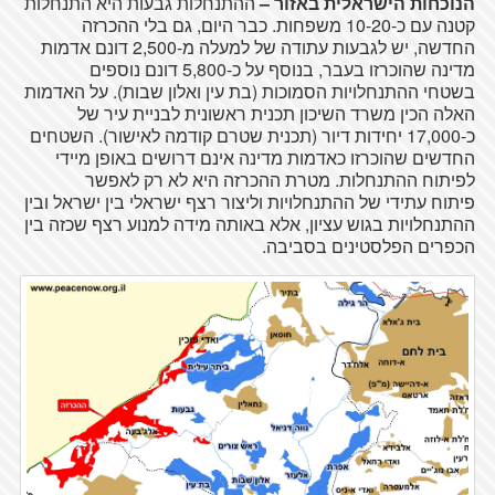
הנוכחות
הישראלית
באזור
–
ההתנחלות
גבעות
היא
התנחלות
קטנה
עם
כ-10-20
משפחות
. כבר
היום
,
גם
בלי
ההכרזה
החדשה
,
יש
לגבעות
עתודה
של
למעלה
מ-2,500
דונם
אדמות
מדינה
שהוכרזו
בעבר
,
בנוסף
על
כ-5,800
דונם
נוספים
בשטחי
ההתנחלויות
הסמוכות
(
בת
עין
ואלון
שבות
).
על
האדמות
האלה
הכין
משרד
השיכון
תכנית
ראשונית
לבניית
עיר
של
כ-17,000
יחידות
דיור
(
תכנית
שטרם
קודמה
לאישור
).
השטחים
החדשים
שהוכרזו
כאדמות
מדינה
אינם
דרושים
באופן
מיידי
לפיתוח
ההתנחלות
.
מטרת
ההכרזה
היא
לא
רק
לאפשר
פיתוח
עתידי
של
ההתנחלויות
וליצור
רצף
ישראלי
בין
ישראל
ובין
ההתנחלויות
בגוש
עציון
, אלא
באותה
מידה
למנוע
רצף
שכזה
בין
הכפרים
הפלסטינים
בסביבה
.