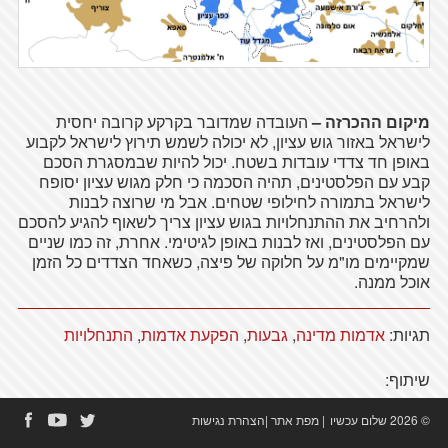
מיקום
ההכרזה
–
העובדה שמדובר
בקרקע
קרובה יחסית
לישראל
באזור
גוש
עציון
,
לא
יכולה
לשמש תירוץ לישראל לקבוע
באופן חד צדדי עובדות בשטח. יכול להיות שבמסגרת הסכם
קבע עם הפלסטינים, תהיה הסכמה כי חלק מגוש עציון יסופח
לישראל בתמורה לחילופי שטחים. אבל מי שרוצה לבנות
ולהרחיב את ההתנחלויות בגוש עציון צריך לשאוף להגיע להסכם
עם הפלסטינים, ואז לבנות באופן לגיטימי. אחרת, זה כמו שניים
שמקיימים מו"מ על חלוקה של פיצה, כשאחד הצדדים כל הזמן
אוכל ממנה.
תגיות:
אדמות מדינה
,
גבעות
,
הפקעת אדמות
,
התנחלויות
שיתוף:
© 2026 שלום עכשיו
|
מפת אתר
|
הצהרת נגישות