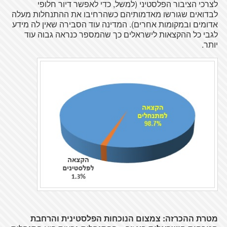
לצרכי
הציבור
הפלסטיני
(
למשל
, כדי
לאפשר
דיור
חלופי
לבדואים
שגורשו
מאדמותיהם
כשהרחיבו
את
ההתנחלות
מעלה
אדומים
ובמקומות
אחרים
).
המדינה
עוד
הסבירה
שאין
לה
מידע
לגבי
כל
ההקצאות
לישראלים
כך
שהמספר
כנראה
גבוה
עוד
יותר
.
מטרת
ההכרזה
:
צמצום
הנוכחות
הפלסטינית
והרחבת