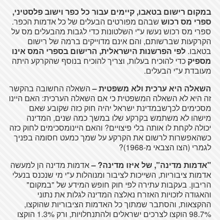
במקום
רישום
בטאבו
,
קיימים
עבור
כל
כפר
וישוב
פלסטיני
,
ספרי
מס
רכוש
שבהם
מפורטים
הבעלים
של
כל
אדמות
הכפר
.
ספרי
מס
רכוש
נעשו
ע"י
השלטונות
כדי
לגבות
מהבעלים
מס
על
הקרקעות
שברשותם
, והם
אינם
מדוייקים
ברמה
של
רישום
בטאבו
.
לפי
הפרשנות
הישראלית
,
הרישום
בספרי
המס
אינו
מספיק
כדי
להוכיח
בעלות
,
וצריך
להוכיח
בנוסף
שהקרקע
היתה
מעובדת
ע"י
הבעלים
.
השאלה
היא
ערכית
ולא
משפטית
–
השאלה
החשובה
בהקשר
זה
היא
לא
השאלה
המשפטית
כי
אם
השאלה
הערכית
: האם
היינו
מסכימים
לכך
שבמדינת
ישראל
יהיה
חוק כזה
שקובע
שאם
מישהו
לא
משתמש
בקרקע
שלו
במשך
כמה
שנים
,
המדינה
יכולה
לקחת
לו
אותה
בלי
פיצויים
?
והאם
היינו
מסכימים
לחוק
כזה
כשהאפשרות
לרשום
את
הקרקע
על
שמך
כמעט
חסומה
בפניך
לגמרי
(הצו
הצבאי
מ-1968)?
"
אדמות
מדינה
",
של
איזו
מדינה
?
–
אדמות
מדינה
הן
למעשה
אדמות
ציבוריות
,
השייכות
לציבור
ומנוהלות
ע"י
מי
שנכנס
בנעלי
הריבון
.
בעקבות
עתירה
לפי חוק
חופש
המידע
של
"
במקום
"
והאגודה
לזכויות
האזרח
נאלצה
המדינה
לגלות
את
נתוני
ההקצאות
,
והסתבר
שמתוך
כל
האדמות
הציבוריות
שהוקצו
,
98.7%
הוקצו
לצרכים
ישראלים
ולהתנחלויות
, ורק 1.3%
הוקצו