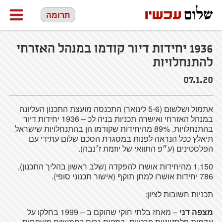
תרומה
1936 יחידות דיור קודמו במנהל האזרחי
להתנחלויות
07.1.20
אתמול ושלשום (5-6 לינואר) התכנסה מועצת התכנון העליונה
במנהל האזרחי ואישרה תכניות בניה לכ – 1936 יחידות דיור
בהתנחלויות. 89% מהיחידות שקודמו הן בהתנחלויות שישראל
תיאלץ ככל הנראה לפנות במסגרת הסכם שלום עתידי עם
הפלסטינים (ע״פ התוואי של יוזמת ז׳נבה).
1,150 מהיחידות אושרו להפקדה (שלב ראשון בהליך התכנון),
786 יחידות אושרו למתן תוקף (אישור תכנוני סופי).
תכניות חשובות לציון:
מצפה דני
– מאחז בלתי חוקי שהוקם ב – 1999 בחלקו על
אדמות פלסטיניות פרטיות. במקום גרים כחמישים משפחות.