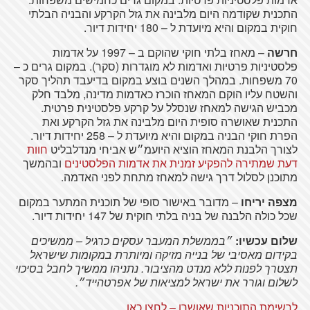
התכנית שקודמה היום מלבינה את גזל הקרקע והבניה הבלתי
חוקית במקום והיא מיועדת ל – 180 יחידות דיור.
חרשה
– מאחז בלתי חוקי שהוקם ב – 1997 על אדמות
פלסטיניות פרטיות ואדמות לא מוגדרות (סקר). במקום גרים כ –
70 משפחות. במהלך השנים בוצע במקום בדיעבד תהליך סקר
והשטח עליו הוקם המאחז הוכרז כאדמות מדינה, מלבד חלק
מכביש הגישה למאחז שנסלל על קרקע פלסטינית פרטית.
התכנית שאושרה סופית היום מלבינה את גזל הקרקע ואת
הפרת חוקי הבניה במקום והיא מיועדת ל – 258 יחידות דיור.
לצורך הלבנת המאחז הוציא היועמ״ש אביחי מנדלבליט
חוות
דעת שמתירה להפקיע זמנית את אדמות הפלסטינים
ובהמשך
מתוכנן לסלול דרך גישה למאחז מתחת לפני האדמה.
מצפה יריחו
– מדובר באישור סופי של תוכנית המתער במקום
שכל כולה הלבנה של בניה בלתי חוקית של 147 יחידות דיור.
שלום עכשיו:
״בממשלת המעבר עסקים כרגיל – ממשיכים
בקידום מאסיבי של בנייה מזיקה ומיותרת במקומות שישראל
תצטרך לפנות ללא מנדט מהציבור. נתניהו ממשיך לחבל בסיכוי
לשלום וגורר את ישראל למציאות של אפרטהייד״.
לרשימת התוכניות שאושרו – לחצו כאן.