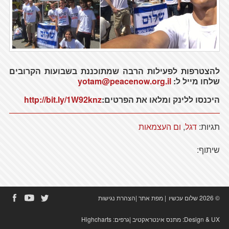
להצטרפות לפעילות הרבה שמתוכננת בשבועות הקרובים
שלחו מייל ל:
yotam@peacenow.org.il
היכנסו ללינק ומלאו את הפרטים:
http://bit.ly/1W92knz
תגיות:
דגל
,
ום העצמאות
שיתוף:
© 2026 שלום עכשיו
|
מפת אתר
|
הצהרת נגישות
Design & UX:
מתנס אינטראקטיב
|גרפים:
Highcharts