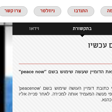
ה
התנדבו
ניוזלטר
צרו קשר
בתקשורת
וידאו
 עכשיו
איגוד האינטרנט הישראלי החליט על הוצאת הדומיין שעשה שימוש בשם "peace now"
לפני מספר חודשים גילו בשלום עכשיו כי כתובת דומיין העושה שימוש בשם 'peacenow'
 מנשה המעמיד אותה למכירה. לאחר פנייה אליו
כהנא.