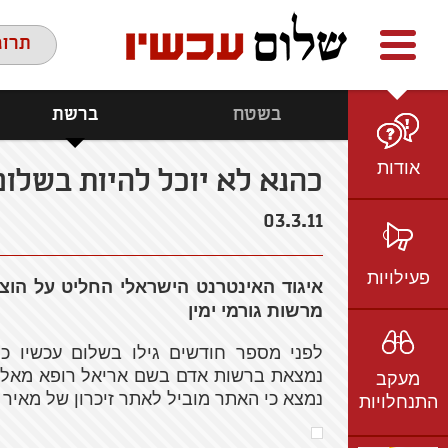
Facebook
youtube
twitter
תרומ
בשטח
ברשת
אודות
כהנא לא יוכל להיות בשלום
מי אנחנו
03.3.11
הצוות
חזון ועמדות
פעילויות
ציר זמן
מרשות גורמי ימין
בשטח
אמיל גרינצווייג
ברשת
שקיפות
נמצאת ברשות אדם בשם אריאל רופא מאלפי
מעקב
בתקשורת
נמצא כי האתר מוביל לאתר זיכרון של מאיר 
התנחלויות
וידאו