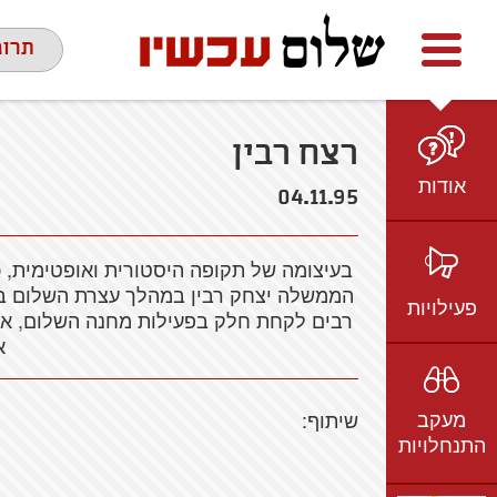
Facebook
youtube
twitter
תרומ
רצח רבין
אודות
04.11.95
מי אנחנו
בעיצומה של תקופה היסטורית ואופטימית, 
הצוות
הממשלה יצחק רבין במהלך עצרת השלום בכיכ
חזון ועמדות
פעילויות
רבים לקחת חלק בפעילות מחנה השלום, אך 
ציר זמן
א
בשטח
אמיל גרינצווייג
ברשת
שקיפות
מעקב
שיתוף:
בתקשורת
התנחלויות
וידאו