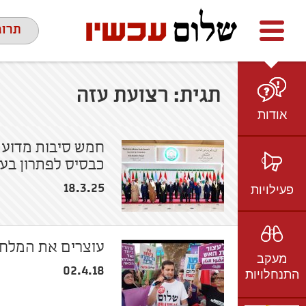
Facebook
youtube
twitter
תרומ
תגית:
רצועת עזה
אודות
מי אנחנו
חמש סיבות מדוע 
כבסיס לפתרון בע
הצוות
חזון ועמדות
פעילויות
18.3.25
ציר זמן
בשטח
אמיל גרינצווייג
ברשת
שקיפות
עוצרים את המלח
מעקב
בתקשורת
02.4.18
התנחלויות
וידאו