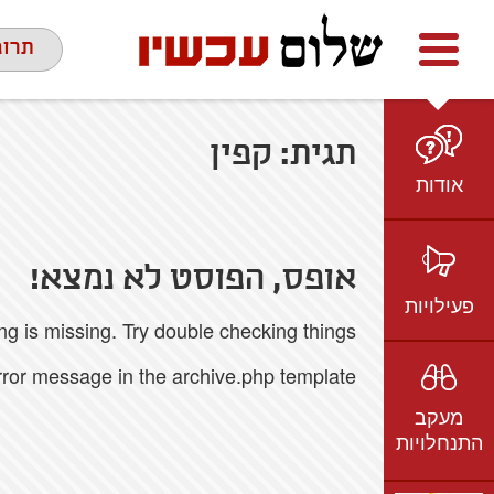
Facebook
youtube
twitter
תרומ
תגית:
קפין
אודות
מי אנחנו
הצוות
אופס, הפוסט לא נמצא!
חזון ועמדות
פעילויות
 is missing. Try double checking things.
ציר זמן
בשטח
אמיל גרינצווייג
error message in the archive.php template.
ברשת
שקיפות
מעקב
בתקשורת
התנחלויות
וידאו