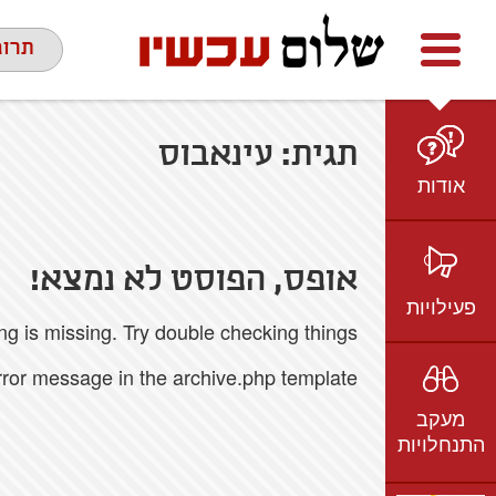
Facebook
youtube
twitter
תרומ
תגית:
עינאבוס
אודות
מי אנחנו
הצוות
אופס, הפוסט לא נמצא!
חזון ועמדות
פעילויות
 is missing. Try double checking things.
ציר זמן
בשטח
אמיל גרינצווייג
error message in the archive.php template.
ברשת
שקיפות
מעקב
בתקשורת
התנחלויות
וידאו