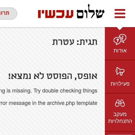
Facebook
youtube
twitter
תרומ
תגית:
עטרת
אודות
מי אנחנו
הצוות
אופס, הפוסט לא נמצא!
חזון ועמדות
פעילויות
 is missing. Try double checking things.
ציר זמן
בשטח
אמיל גרינצווייג
error message in the archive.php template.
ברשת
שקיפות
מעקב
בתקשורת
התנחלויות
וידאו