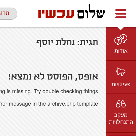
Facebook
youtube
twitter
תרומ
תגית:
נחלת יוסף
אודות
מי אנחנו
הצוות
אופס, הפוסט לא נמצא!
חזון ועמדות
פעילויות
 is missing. Try double checking things.
ציר זמן
בשטח
אמיל גרינצווייג
error message in the archive.php template.
ברשת
שקיפות
מעקב
בתקשורת
התנחלויות
וידאו