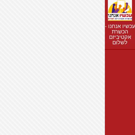
נתונים
חדשות
נושאים
עכשיו אנחנו -
רשימת התנחלויות
הכשרת
אקטיביזם
מפת התנחלויות
לשלום