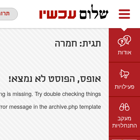
Facebook
youtube
twitter
תרומ
תגית:
חמרה
אודות
מי אנחנו
הצוות
אופס, הפוסט לא נמצא!
חזון ועמדות
פעילויות
 is missing. Try double checking things.
ציר זמן
בשטח
אמיל גרינצווייג
error message in the archive.php template.
ברשת
שקיפות
מעקב
בתקשורת
התנחלויות
וידאו