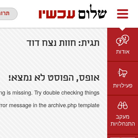
Facebook
youtube
twitter
תרומ
תגית:
חוות נצח דוד
אודות
מי אנחנו
הצוות
אופס, הפוסט לא נמצא!
חזון ועמדות
פעילויות
 is missing. Try double checking things.
ציר זמן
בשטח
אמיל גרינצווייג
error message in the archive.php template.
ברשת
שקיפות
מעקב
בתקשורת
התנחלויות
וידאו