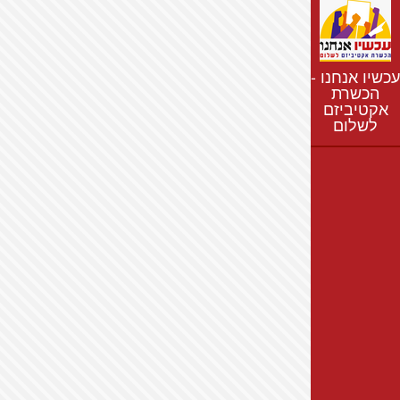
נתונים
חדשות
נושאים
עכשיו אנחנו -
רשימת התנחלויות
הכשרת
אקטיביזם
מפת התנחלויות
לשלום