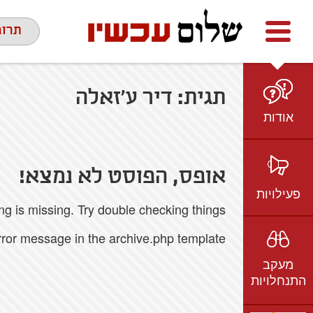
Facebook
youtube
twitter
תרומ
תגית:
דיר ע'זאלה
אודות
מי אנחנו
הצוות
אופס, הפוסט לא נמצא!
חזון ועמדות
פעילויות
 is missing. Try double checking things.
ציר זמן
בשטח
אמיל גרינצווייג
error message in the archive.php template.
ברשת
שקיפות
מעקב
בתקשורת
התנחלויות
וידאו