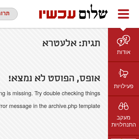
Facebook
youtube
twitter
תרומ
תגית:
אלעטרא
אודות
מי אנחנו
הצוות
אופס, הפוסט לא נמצא!
חזון ועמדות
פעילויות
 is missing. Try double checking things.
ציר זמן
בשטח
אמיל גרינצווייג
error message in the archive.php template.
ברשת
שקיפות
מעקב
בתקשורת
התנחלויות
וידאו