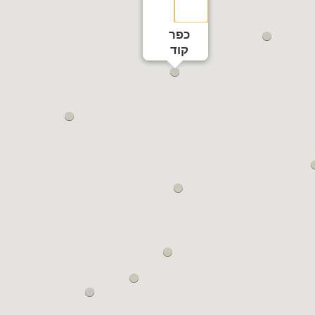
כפר
קוד