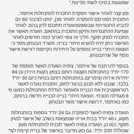
שפוגעות בסיכוי לשתי מדינות."
זמן קצר לאחר אישור הפקדת התכנית להתנחלות איתמר,
התוכנית תפורסם להפקדה. לאחר מכן, ינתנו לציבור 60 יום
להביע התנגדויות שבסופםהוועדה תתכנס לדון בהם. לאחר
שמיעת ההתנגדויות ותיקון התוכנית בהתאם, הועדה תאשר את
התכנית למתן תוקף. הליך זה צפוי לארוך כמה חודשים.לאחר
האישור ניתן יהיה להוציא היתרי בנייה. משרד הבטחון מסר כי
הוצאת היתרי בנייה נוספים על היחידות הקיימות דורשת אישור
נוסף של שרהבטחון.
בנוסף להרחבה של איתמר, צפויה הוועדה לאשר תוספת של
170 יח"ד בהתנחלות הקטנה רותם בצפון בקעת הירדן וכן 84
יחידות אירוח (צימרים).בהתנחלות רותם בנויות כיום 30 יח"ד
בלבד, שנבנו ללא תכנון בניגוד לחוק, התכנית נועדה לאשר
רטרואקטיבית את הבנייה ולאפשר הגדלת ההתנחלות כמעט פי
6 מגודלה הנוכחי. הוצאת היתרי בנייה לבנייה חדשה ברותם,
כמו באיתמר, דרושה אישור משר הבטחון.
הוועדה צפויה לאשר להפקדה גם 24 יח"ד נוספות בהתנחלות
תקוע, ו-40 יח"ד בבית אריה שנמצאות בשלב של אישור למתן
תוקף. כמו כן, הוועדה צפויה לאשר תכנית להתנחלות מעון
שכוללת 230 יח"ד. גם כאן מדובר באישור של בנייה קיימת לצד