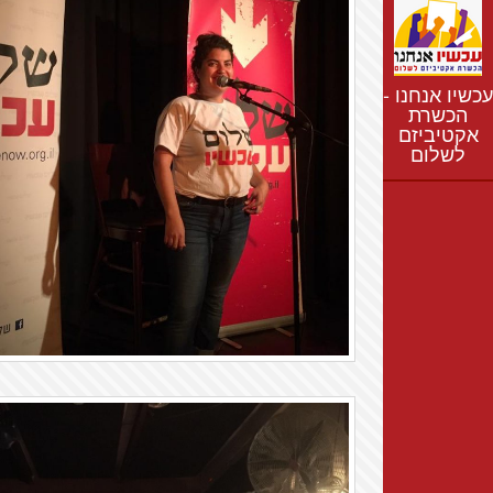
נתונים
חדשות
נושאים
עכשיו אנחנו -
רשימת התנחלויות
הכשרת
אקטיביזם
מפת התנחלויות
לשלום