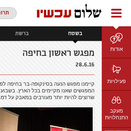
Facebook
youtube
twitter
תרומ
בשטח
ברשת
אודות
מפגש ראשון בחיפה
מי אנחנו
28.6.16
הצוות
חזון ועמדות
פעילויות
קיימנו מפגש הנעה בסינקופה-בר בחיפה לפע
ציר זמן
המפגשים שאנו מקיימים בכל הארץ.
בשבועו
בשטח
שרוצים להיות יותר מעורבים במאבק על דמו
אמיל גרינצווייג
ברשת
שקיפות
מעקב
בתקשורת
התנחלויות
וידאו