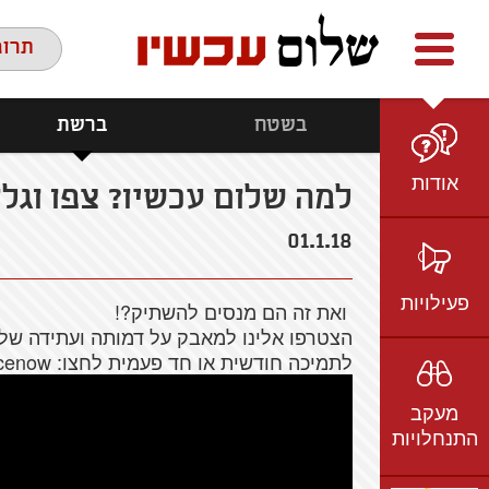
Facebook
youtube
twitter
תרומ
בשטח
ברשת
אודות
למה שלום עכשיו? צפו וגלו
מי אנחנו
01.1.18
הצוות
חזון ועמדות
פעילויות
ואת זה הם מנסים להשתיק?!
ציר זמן
הצטרפו אלינו למאבק על דמותה ועתידה של 
בשטח
לתמיכה חודשית או חד פעמית לחצו: https://secured.israeltoremet.org/donate/peacenow
אמיל גרינצווייג
ברשת
שקיפות
מעקב
בתקשורת
התנחלויות
וידאו